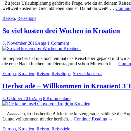
Zu jeder Urlaubsplanung gehört die Frage, wie du an deinem Reisezi
weltweit kostenfrei Geld abheben kannst. Damit du weißt,…
Continu
Reisen
,
Reisetipps
So viel kosten drei Wochen in Kroatien
5. November 2016
Anja
1 Comment
Im September hat uns noch einmal das Reisefieber gepackt und wir s
die erste Nacht buchen am Dienstag und schon Mittwoch in…
Conti
Europa
,
Kroatien
,
Reisen
,
Reisetipps
,
So viel kosten...
Herbst adé – Willkommen in Kroatien! 3 Ta
8. Oktober 2016
Anja
8 Kommentare
Aaaaaach, ist das herrlich! Ich stehe kerzengerade, schließe die Aug
Lunge vollkommen mit der herrlich…
Continue Reading
→
Europa
,
Kroatien
,
Reisen
,
Reiseziele