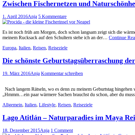
Zwischen Fischernetzen und Naturschönheit
1. April 2016
Anja
5 Kommentare
Es ist noch früh am Morgen, doch schon langsam zeigt sich die wärmen
meinem Rucksack auf den Schultern stehe ich an der…
Continue Re
Europa
,
Italien
,
Reisen
,
Reiseziele
Die schönste Geburtstagsüberraschung de
19. März 2016
Anja
Kommentar schreiben
Nach langem Rätseln, wo es denn zu meinem Geburtstag hingehen würd
„Hmmm…ein paar wärmere Sachen brauchst du schon, aber du mu
Allgemein
,
Italien
,
Lifestyle
,
Reisen
,
Reiseziele
Lago Atitlán – Naturparadies im Maya Re
18. Dezember 2015
Anja
1 Comment