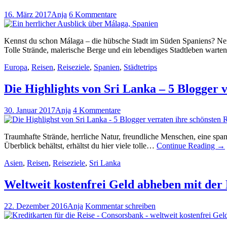
16. März 2017
Anja
6 Kommentare
Kennst du schon Málaga – die hübsche Stadt im Süden Spaniens? Nein
Tolle Strände, malerische Berge und ein lebendiges Stadtleben warten
Europa
,
Reisen
,
Reiseziele
,
Spanien
,
Städtetrips
Die Highlights von Sri Lanka – 5 Blogger v
30. Januar 2017
Anja
4 Kommentare
Traumhafte Strände, herrliche Natur, freundliche Menschen, eine span
Überblick behältst, erhältst du hier viele tolle…
Continue Reading
→
Asien
,
Reisen
,
Reiseziele
,
Sri Lanka
Weltweit kostenfrei Geld abheben mit der 
22. Dezember 2016
Anja
Kommentar schreiben