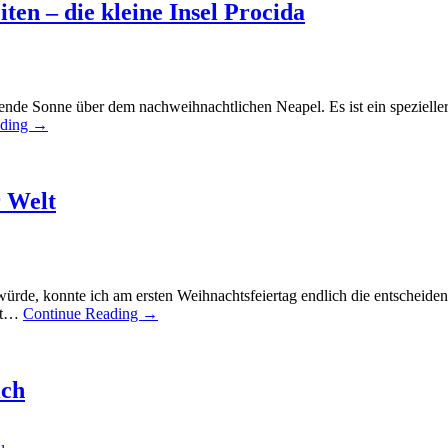
en – die kleine Insel Procida
de Sonne über dem nachweihnachtlichen Neapel. Es ist ein spezieller T
ading
→
r Welt
e, konnte ich am ersten Weihnachtsfeiertag endlich die entscheidend
sst…
Continue Reading
→
ich