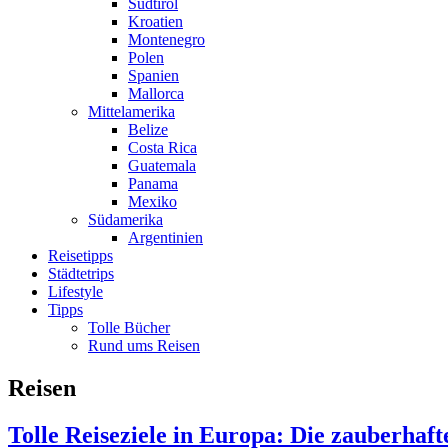
Südtirol
Kroatien
Montenegro
Polen
Spanien
Mallorca
Mittelamerika
Belize
Costa Rica
Guatemala
Panama
Mexiko
Südamerika
Argentinien
Reisetipps
Städtetrips
Lifestyle
Tipps
Tolle Bücher
Rund ums Reisen
Reisen
Tolle Reiseziele in Europa: Die zauberhaf