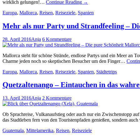
wirklich gelungen!…
Continue Reading
→
Europa
,
Mallorca
,
Reisen
,
Reiseziele
,
Spanien
Mehr als nur Party und Strandfeeling – Di
28. April 2016
Anja
6 Kommentare
Mallorca steht für schöne Strände, endlose Partys und ein Meer an Tou
Charme jeden noch so skeptischen Besucher um den Finger…
Conti
Europa
,
Mallorca
,
Reisen
,
Reiseziele
,
Spanien
,
Städtetrips
Quetzaltenango – Eintauchen in das wahr
13. April 2016
Anja
2 Kommentare
Ob Sprachreise, Vulkanaufstieg oder auch nur ein Zwischenstopp auf 
das Stadtleben fern von den Touristenpfaden genießen, sondern auc
Guatemala
,
Mittelamerika
,
Reisen
,
Reiseziele