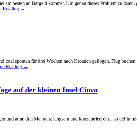
el am besten an Bargeld kommst. Um genau dieses Problem zu lösen, g
e Reading
→
ind total spontan für drei Wochen nach Kroatien geflogen. Flug buche
nue Reading
→
ge auf der kleinen Insel Ciovo
en und atme drei Mal ganz langsam und konzentriert ein…so tief in mich