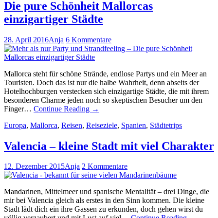
Die pure Schönheit Mallorcas
einzigartiger Städte
28. April 2016
Anja
6 Kommentare
Mallorca steht für schöne Strände, endlose Partys und ein Meer an
Touristen. Doch das ist nur die halbe Wahrheit, denn abseits der
Hotelhochburgen verstecken sich einzigartige Städte, die mit ihrem
besonderen Charme jeden noch so skeptischen Besucher um den
Finger…
Continue Reading
→
Europa
,
Mallorca
,
Reisen
,
Reiseziele
,
Spanien
,
Städtetrips
Valencia – kleine Stadt mit viel Charakter
12. Dezember 2015
Anja
2 Kommentare
Mandarinen, Mittelmeer und spanische Mentalität – drei Dinge, die
mir bei Valencia gleich als erstes in den Sinn kommen. Die kleine
Stadt lädt dich ein ihre Gassen zu erkunden, doch gehen wirst du
völlig verzaubert und mit Lust auf viel…
Continue Reading
→