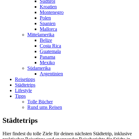
Südtirol
Kroatien
Montenegro
Polen
Spanien
Mallorca
Mittelamerika
Belize
Costa Rica
Guatemala
Panama
Mexiko
Südamerika
Argentinien
Reisetipps
Städtetrips
Lifestyle
Tipps
Tolle Bücher
Rund ums Reisen
Städtetrips
Hier findest du tolle Ziele für deinen nächsten Städtetrip, inklusive