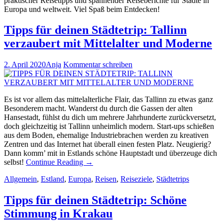
praktischer Reisetipps und spannender Reiseberichte für Städte in
Europa und weltweit. Viel Spaß beim Entdecken!
Tipps für deinen Städtetrip: Tallinn
verzaubert mit Mittelalter und Moderne
2. April 2020
Anja
Kommentar schreiben
Es ist vor allem das mittelalterliche Flair, das Tallinn zu etwas ganz
Besonderem macht. Wanderst du durch die Gassen der alten
Hansestadt, fühlst du dich um mehrere Jahrhunderte zurückversetzt,
doch gleichzeitig ist Tallinn unheimlich modern. Start-ups schießen
aus dem Boden, ehemalige Industriebrachen werden zu kreativen
Zentren und das Internet hat überall einen festen Platz. Neugierig?
Dann komm’ mit in Estlands schöne Hauptstadt und überzeuge dich
selbst!
Continue Reading
→
Allgemein
,
Estland
,
Europa
,
Reisen
,
Reiseziele
,
Städtetrips
Tipps für deinen Städtetrip: Schöne
Stimmung in Krakau