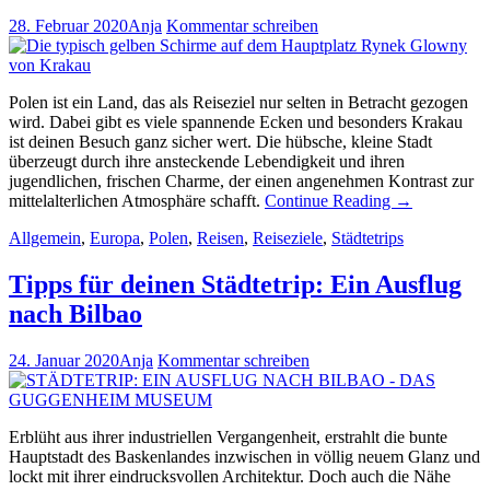
28. Februar 2020
Anja
Kommentar schreiben
Polen ist ein Land, das als Reiseziel nur selten in Betracht gezogen
wird. Dabei gibt es viele spannende Ecken und besonders Krakau
ist deinen Besuch ganz sicher wert. Die hübsche, kleine Stadt
überzeugt durch ihre ansteckende Lebendigkeit und ihren
jugendlichen, frischen Charme, der einen angenehmen Kontrast zur
mittelalterlichen Atmosphäre schafft.
Continue Reading
→
Allgemein
,
Europa
,
Polen
,
Reisen
,
Reiseziele
,
Städtetrips
Tipps für deinen Städtetrip: Ein Ausflug
nach Bilbao
24. Januar 2020
Anja
Kommentar schreiben
Erblüht aus ihrer industriellen Vergangenheit, erstrahlt die bunte
Hauptstadt des Baskenlandes inzwischen in völlig neuem Glanz und
lockt mit ihrer eindrucksvollen Architektur. Doch auch die Nähe