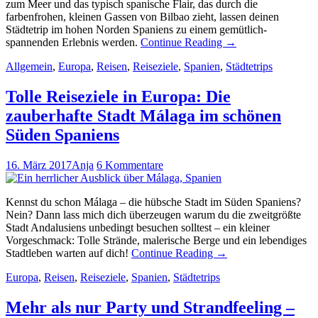
zum Meer und das typisch spanische Flair, das durch die
farbenfrohen, kleinen Gassen von Bilbao zieht, lassen deinen
Städtetrip im hohen Norden Spaniens zu einem gemütlich-
spannenden Erlebnis werden.
Continue Reading
→
Allgemein
,
Europa
,
Reisen
,
Reiseziele
,
Spanien
,
Städtetrips
Tolle Reiseziele in Europa: Die
zauberhafte Stadt Málaga im schönen
Süden Spaniens
16. März 2017
Anja
6 Kommentare
Kennst du schon Málaga – die hübsche Stadt im Süden Spaniens?
Nein? Dann lass mich dich überzeugen warum du die zweitgrößte
Stadt Andalusiens unbedingt besuchen solltest – ein kleiner
Vorgeschmack: Tolle Strände, malerische Berge und ein lebendiges
Stadtleben warten auf dich!
Continue Reading
→
Europa
,
Reisen
,
Reiseziele
,
Spanien
,
Städtetrips
Mehr als nur Party und Strandfeeling –