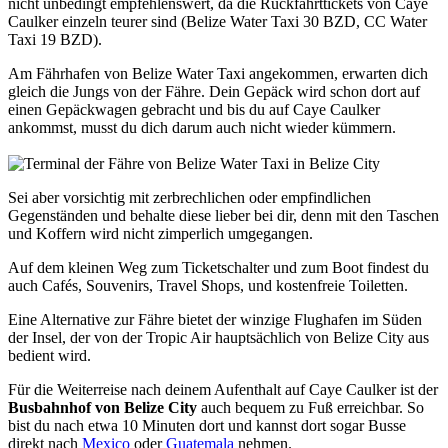
nicht unbedingt empfehlenswert, da die Rückfahrttickets von Caye
Caulker einzeln teurer sind (Belize Water Taxi 30 BZD, CC Water
Taxi 19 BZD).
Am Fährhafen von Belize Water Taxi angekommen, erwarten dich
gleich die Jungs von der Fähre. Dein Gepäck wird schon dort auf
einen Gepäckwagen gebracht und bis du auf Caye Caulker
ankommst, musst du dich darum auch nicht wieder kümmern.
Sei aber vorsichtig mit zerbrechlichen oder empfindlichen
Gegenständen und behalte diese lieber bei dir, denn mit den Taschen
und Koffern wird nicht zimperlich umgegangen.
Auf dem kleinen Weg zum Ticketschalter und zum Boot findest du
auch Cafés, Souvenirs, Travel Shops, und kostenfreie Toiletten.
Eine Alternative zur Fähre bietet der winzige Flughafen im Süden
der Insel, der von der Tropic Air hauptsächlich von Belize City aus
bedient wird.
Für die Weiterreise nach deinem Aufenthalt auf Caye Caulker ist der
Busbahnhof von Belize City
auch bequem zu Fuß erreichbar. So
bist du nach etwa 10 Minuten dort und kannst dort sogar Busse
direkt nach
Mexico
oder
Guatemala
nehmen.