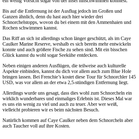
ein wenig Vorsicht sogar von der Insel hinschwimmen könntest.
Bis auf die Entfernung ist der Ausflug jedoch im Großen und
Ganzen ähnlich, denn du hast auch hier wieder drei
Schnorchelstopps, wovon du bei einem mit den Ammenhaien und
Rochen schwimmen kannst.
Das Riff an sich ist allerdings schon länger geschützt, als im Caye
Caulker Marine Reserve, weshalb es sich bereits mehr entwickeln
konnte und auch größere Fische zu sehen sind. Mit ein bisschen
Glück kannst du wohl sogar Seekühe entdecken.
Neben einigen anderen Ausflügen, die teilweise auch kulturelle
Aspekte einbinden, kannst du dich vor allem auch zum Blue Hole
bringen lassen. Bei Frenchie’s kostet diese Tour für Schnorchler 145
USD, was vor allem an der etwa 2,5-stündigen Entfernung liegt.
Allerdings wurde uns gesagt, dass dies wohl zum Schnorcheln ein
wirklich wunderbares und einmaliges Erlebnis ist. Dieses Mal war
es uns ein wenig zu viel und auch zu teuer. Aber wer weiß,
vielleicht probieren wir es beim nächsten Besuch.
Natürlich kommen auf Caye Caulker neben dem Schnorcheln aber
auch Taucher voll auf ihre Kosten.