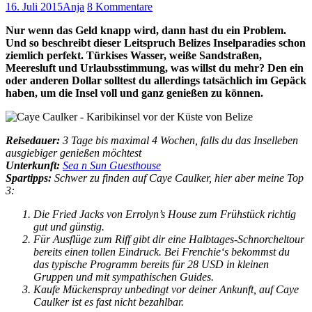
16. Juli 2015
Anja
8 Kommentare
Nur wenn das Geld knapp wird, dann hast du ein Problem.
Und so beschreibt dieser Leitspruch Belizes Inselparadies schon
ziemlich perfekt. Türkises Wasser, weiße Sandstraßen,
Meeresluft und Urlaubsstimmung, was willst du mehr? Den ein
oder anderen Dollar solltest du allerdings tatsächlich im Gepäck
haben, um die Insel voll und ganz genießen zu können.
Reisedauer:
3 Tage bis maximal 4 Wochen, falls du das Inselleben
ausgiebiger genießen möchtest
Unterkunft:
Sea n Sun Guesthouse
Spartipps:
Schwer zu finden auf Caye Caulker, hier aber meine Top
3:
Die Fried Jacks von Errolyn’s House zum Frühstück richtig
gut und günstig.
Für Ausflüge zum Riff gibt dir eine Halbtages-Schnorcheltour
bereits einen tollen Eindruck. Bei Frenchie‘s bekommst du
das typische Programm bereits für 28 USD in kleinen
Gruppen und mit sympathischen Guides.
Kaufe Mückenspray unbedingt vor deiner Ankunft, auf Caye
Caulker ist es fast nicht bezahlbar.