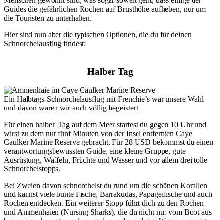
Menschen gewöhnt sind, was sogar soweit geht, dass einige der
Guides die gefährlichen Rochen auf Brusthöhe aufheben, nur um
die Touristen zu unterhalten.
Hier sind nun aber die typischen Optionen, die du für deinen
Schnorchelausflug findest:
Halber Tag
Ein Halbtags-Schnorchelausflug mit Frenchie’s war unsere Wahl
und davon waren wir auch völlig begeistert.
Für einen halben Tag auf dem Meer startest du gegen 10 Uhr und
wirst zu dem nur fünf Minuten von der Insel entfernten Caye
Caulker Marine Reserve gebracht. Für 28 USD bekommst du einen
verantwortungsbewussten Guide, eine kleine Gruppe, gute
Ausrüstung, Waffeln, Früchte und Wasser und vor allem drei tolle
Schnorchelstopps.
Bei Zweien davon schnorchelst du rund um die schönen Korallen
und kannst viele bunte Fische, Barrakudas, Papageifische und auch
Rochen entdecken. Ein weiterer Stopp führt dich zu den Rochen
und Ammenhaien (Nursing Sharks), die du nicht nur vom Boot aus