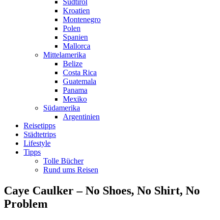
Südtirol
Kroatien
Montenegro
Polen
Spanien
Mallorca
Mittelamerika
Belize
Costa Rica
Guatemala
Panama
Mexiko
Südamerika
Argentinien
Reisetipps
Städtetrips
Lifestyle
Tipps
Tolle Bücher
Rund ums Reisen
Caye Caulker – No Shoes, No Shirt, No
Problem