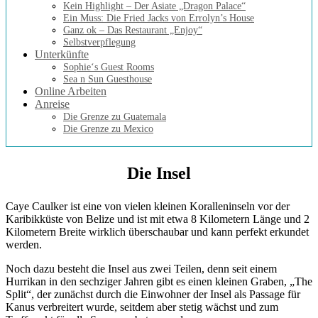
Kein Highlight – Der Asiate „Dragon Palace“
Ein Muss: Die Fried Jacks von Errolyn’s House
Ganz ok – Das Restaurant „Enjoy“
Selbstverpflegung
Unterkünfte
Sophie‘s Guest Rooms
Sea n Sun Guesthouse
Online Arbeiten
Anreise
Die Grenze zu Guatemala
Die Grenze zu Mexico
Die Insel
Caye Caulker ist eine von vielen kleinen Koralleninseln vor der
Karibikküste von Belize und ist mit etwa 8 Kilometern Länge und 2
Kilometern Breite wirklich überschaubar und kann perfekt erkundet
werden.
Noch dazu besteht die Insel aus zwei Teilen, denn seit einem
Hurrikan in den sechziger Jahren gibt es einen kleinen Graben, „The
Split“, der zunächst durch die Einwohner der Insel als Passage für
Kanus verbreitert wurde, seitdem aber stetig wächst und zum