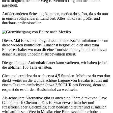
nicht möglich, denn der Weg ist ziemlich lang und nicht dafür
ausgelegt.
Auf der anderen Seite angekommen, merkst du sofort, dass du nun
in einem völlig anderen Land bist. Alles wirkt viel größer und
durchaus professioneller.
Dieses Mal ist es aber nötig, dass du deine Koffer mitnimmst, denn
diese werden kontrolliert. Zunächst begibst du dich aber zum
Einreiseschalter wo man dir eine Touristenkarte gibt, die du bis zu
deiner Ausreise unbedingt aufbewahren musst.
Die genehmigte Aufenthaltsdauer kann variieren, wir haben jedoch
die üblichen 180 Tage erhalten.
Chetumal erreichst du nach etwa 4,5 Stunden. Möchtest du von dort
direkt weiter an die wunderschöne Lagune von Bacalar ist dies mit
einem Taxi am einfachsten (etwa 3,50 EUR pro Person), denn so
ersparst du es dir den Busbahnhof zu wechseln.
Als schnellere Alternative gibt es auch eine Fähre direkt von Caye
Caulker nach Chetumal. Das ist zwar etwas einfacher und
stressfreier, aber gleichzeitig auch bedeutend teurer und zusätzlich
wird auf diesem Weg in Mexiko eine Einreisegebühr erhoben.