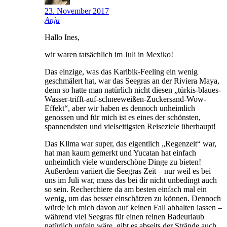
23. November 2017
Anja
Hallo Ines,
wir waren tatsächlich im Juli in Mexiko!
Das einzige, was das Karibik-Feeling ein wenig
geschmälert hat, war das Seegras an der Riviera Maya,
denn so hatte man natürlich nicht diesen „türkis-blaues-
Wasser-trifft-auf-schneeweißen-Zuckersand-Wow-
Effekt“, aber wir haben es dennoch unheimlich
genossen und für mich ist es eines der schönsten,
spannendsten und vielseitigsten Reiseziele überhaupt!
Das Klima war super, das eigentlich „Regenzeit“ war,
hat man kaum gemerkt und Yucatan hat einfach
unheimlich viele wunderschöne Dinge zu bieten!
Außerdem variiert die Seegras Zeit – nur weil es bei
uns im Juli war, muss das bei dir nicht unbedingt auch
so sein. Recherchiere da am besten einfach mal ein
wenig, um das besser einschätzen zu können. Dennoch
würde ich mich davon auf keinen Fall abhalten lassen –
während viel Seegras für einen reinen Badeurlaub
natürlich unfein wäre, gibt es abseits der Strände auch