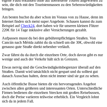
eigene Faust erkunden ohne auf überteuerte Touren angewiesen zu
sein, die dich mit den Touristenmassen zu den Sehenswürdigkeiten
bringen.
Am besten buchst du aber schon im Voraus von zu Hause, denn im
Internet finden sich meist super Angebote. Schauen kannst du zum
Beispiel auf
Check24
, dort haben wir für unseren kleinen Flitzer
220€ für 14 Tage inklusive aller Versicherungen gezahlt.
Aufpassen musst du bei den gebührenpflichtigen Straßen. Von
Cancún nach Mérida zahlst du da schnell um die 30€, obwohl eine
genauso gute Straße direkt nebenher verläuft.
Zwar fährst du da durch die einzelnen Orte, doch davon gibt es nur
wenige und auch der Verkehr hält sich in Grenzen.
Etwas nervig sind die Geschwindigkeitsbegrenzer überall auf den
Straßen. Damit wird tatsächlich nicht gespart und du solltest gut
danach Ausschau halten, denn nicht immer sind sie gut zu sehen.
Auch öffentliche Busse bieten dir ein hervorragendes Angebot
zwischen allen größeren und interessanten Orten. Unterschiedliche
Firmen bedienen die einzelnen Strecken mit großen Reisebussen,
doch die Preise variieren teilweise erheblich. Ein Vergleich lohnt
sich da in jedem Fall.