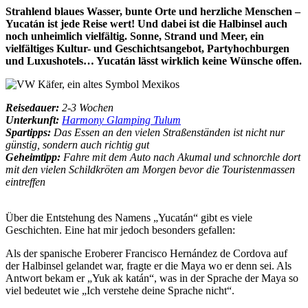
Strahlend blaues Wasser, bunte Orte und herzliche Menschen –
Yucatán ist jede Reise wert! Und dabei ist die Halbinsel auch
noch unheimlich vielfältig. Sonne, Strand und Meer, ein
vielfältiges Kultur- und Geschichtsangebot, Partyhochburgen
und Luxushotels… Yucatán lässt wirklich keine Wünsche offen.
Reisedauer:
2-3 Wochen
Unterkunft:
Harmony Glamping Tulum
Spartipps:
Das Essen an den vielen Straßenständen ist nicht nur
günstig, sondern auch richtig gut
Geheimtipp:
Fahre mit dem Auto nach Akumal und schnorchle dort
mit den vielen Schildkröten am Morgen bevor die Touristenmassen
eintreffen
Über die Entstehung des Namens „Yucatán“ gibt es viele
Geschichten. Eine hat mir jedoch besonders gefallen:
Als der spanische Eroberer Francisco Hernández de Cordova auf
der Halbinsel gelandet war, fragte er die Maya wo er denn sei. Als
Antwort bekam er „Yuk ak katán“, was in der Sprache der Maya so
viel bedeutet wie „Ich verstehe deine Sprache nicht“.