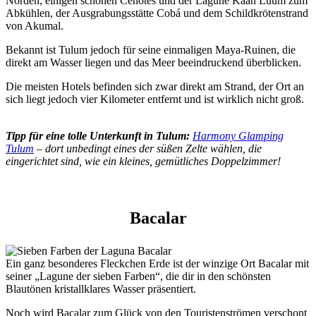
Norden, einigen schönen Cenotes und der Lagune Kaan Luum zum
Abkühlen, der Ausgrabungsstätte Cobá und dem Schildkrötenstrand
von Akumal.
Bekannt ist Tulum jedoch für seine einmaligen Maya-Ruinen, die
direkt am Wasser liegen und das Meer beeindruckend überblicken.
Die meisten Hotels befinden sich zwar direkt am Strand, der Ort an
sich liegt jedoch vier Kilometer entfernt und ist wirklich nicht groß.
Tipp für eine tolle Unterkunft in Tulum:
Harmony Glamping
Tulum
– dort unbedingt eines der süßen Zelte wählen, die
eingerichtet sind, wie ein kleines, gemütliches Doppelzimmer!
Bacalar
Ein ganz besonderes Fleckchen Erde ist der winzige Ort Bacalar mit
seiner „Lagune der sieben Farben“, die dir in den schönsten
Blautönen kristallklares Wasser präsentiert.
Noch wird Bacalar zum Glück von den Touristenströmen verschont