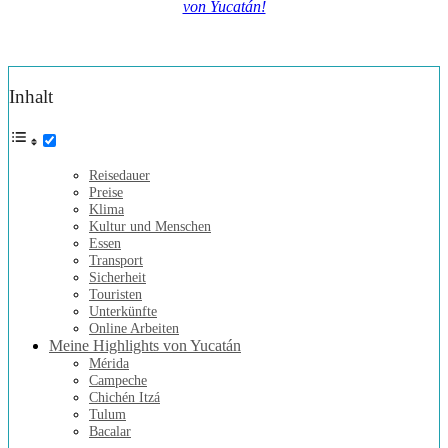
von Yucatán!
Inhalt
Reisedauer
Preise
Klima
Kultur und Menschen
Essen
Transport
Sicherheit
Touristen
Unterkünfte
Online Arbeiten
Meine Highlights von Yucatán
Mérida
Campeche
Chichén Itzá
Tulum
Bacalar