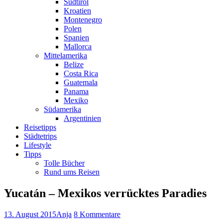
Südtirol
Kroatien
Montenegro
Polen
Spanien
Mallorca
Mittelamerika
Belize
Costa Rica
Guatemala
Panama
Mexiko
Südamerika
Argentinien
Reisetipps
Städtetrips
Lifestyle
Tipps
Tolle Bücher
Rund ums Reisen
Yucatán – Mexikos verrücktes Paradies
13. August 2015
Anja
8 Kommentare